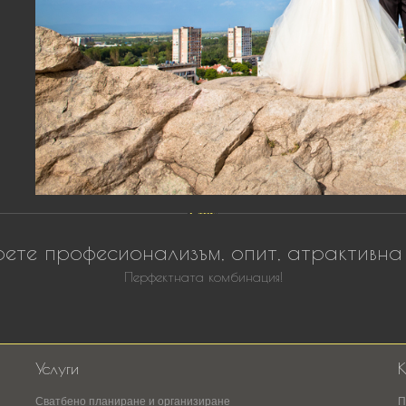
ете професионализъм, опит, атрактивна
Перфектната комбинация!
Услуги
К
Сватбено планиране и организиране
П