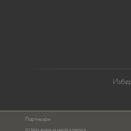
Избер
Партньори
DJ Maily, водещ за сватби и партита