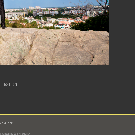
 цена!
онтакт
ловдив, България