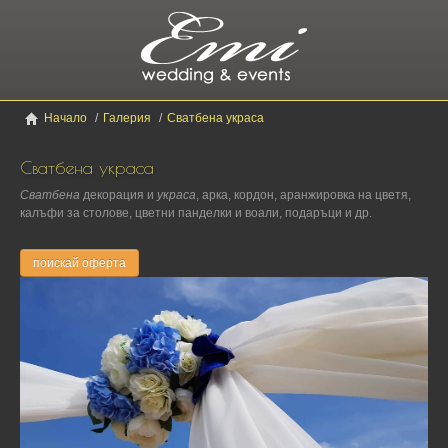
Начало
/
Галерия
/
Сватбена украса
Сватбена украса
Сватбена
декорация и
украса
, арка, кордон, аранжировка на цветя,
калъфи за столове, цветни панделки и воали, подаръци и др.
поискай оферта