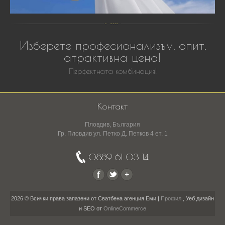
Изберете професионализъм, опит,
атрактивна цена!
Перфектната комбинация!
Контакт
Пловдив, България
Гр. Пловдив ул. Петко Д. Петков 4 ет. 1
0889 61 03 14
2026 © Всички права запазени от Сватбена агенция Еми |
Профил
,
Уеб дизайн
и SEO от
OnlineCommerce